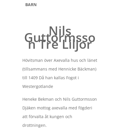
BARN
Nils
Guttormsso
n Tre Liljor
Hövitsman över Axevalla hus och länet
(tillsammans med Hennicke Bäckman)
till 1409 Då han kallas Fogot i
Westergotlande
Heneke Bekman och Nils Guttormsson
Djäken mottog axevalla med fögderi
att förvalta åt kungen och
drottningen.