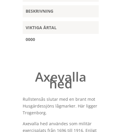
BESKRIVNING
VIKTIGA ÅRTAL
0000
Axevalla
hed
Rullstensås slutar med en brant mot
Husgärdessjöns lågmarker. Här ligger
Trogenborg.
Axevalla hed användes som militär
exercisplats från 1696 till 1916. Enligt