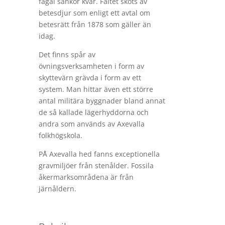
fågal sänkor kvar. Fältet sköts av
betesdjur som enligt ett avtal om
betesrätt från 1878 som gäller än
idag.
Det finns spår av
övningsverksamheten i form av
skyttevärn grävda i form av ett
system. Man hittar även ett större
antal militära byggnader bland annat
de så kallade lägerhyddorna och
andra som används av Axevalla
folkhögskola.
PÅ Axevalla hed fanns exceptionella
gravmiljöer från stenålder. Fossila
åkermarksområdena är från
järnåldern.