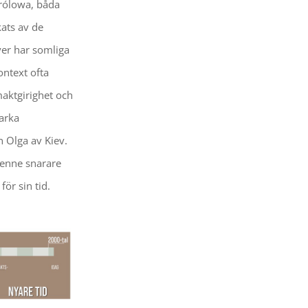
rólowa, båda
ats av de
yer har somliga
ontext ofta
maktgirighet och
tarka
n Olga av Kiev.
enne snarare
ör sin tid.