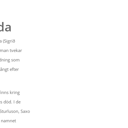
da
 (Sigríð
t man tvekar
ldning som
ångt efter
inns kring
s död. I de
Sturluson, Saxo
 namnet