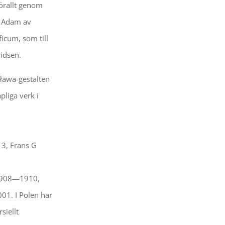
förallt genom
m Adam av
icum, som till
ridsen.
sława-gestalten
pliga verk i
13, Frans G
 1908—1910,
001. I Polen har
siellt