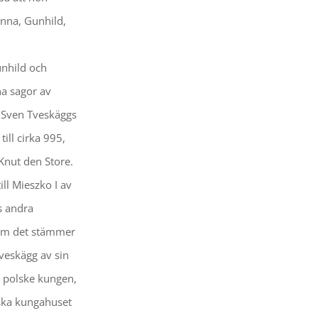
inna, Gunhild,
nhild och
a sagor av
d Sven Tveskäggs
ill cirka 995,
 Knut den Store.
ll Mieszko I av
ns andra
 Om det stämmer
veskägg av sin
e polske kungen,
nska kungahuset