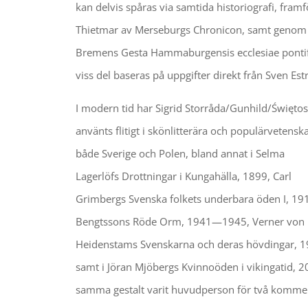
kan delvis spåras via samtida historiografi, fram
Thietmar av Merseburgs Chronicon, samt geno
Bremens Gesta Hammaburgensis ecclesiae pontif
viss del baseras på uppgifter direkt från Sven Est
I modern tid har Sigrid Storråda/Gunhild/Święto
använts flitigt i skönlitterära och populärvetenska
både Sverige och Polen, bland annat i Selma
Lagerlöfs Drottningar i Kungahälla, 1899, Carl
Grimbergs Svenska folkets underbara öden I, 19
Bengtssons Röde Orm, 1941—1945, Verner von
Heidenstams Svenskarna och deras hövdingar,
samt i Jöran Mjöbergs Kvinnoöden i vikingatid, 2
samma gestalt varit huvudperson för två kommer