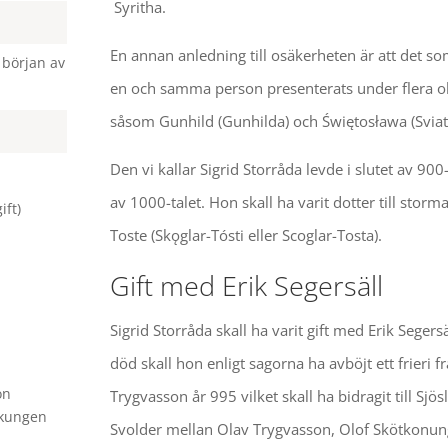
Syritha.
En annan anledning till osäkerheten är att det so
l början av
en och samma person presenterats under flera o
såsom Gunhild (Gunhilda) och Świętosława (Sviat
Den vi kallar Sigrid Storråda levde i slutet av 900
av 1000-talet. Hon skall ha varit dotter till stor
ift)
Toste (Skǫglar-Tósti eller Scoglar-Tosta).
Gift med Erik Segersäll
Sigrid Storråda skall ha varit gift med Erik Segersä
död skall hon enligt sagorna ha avböjt ett frieri f
on
Trygvasson år 995 vilket skall ha bidragit till Sjös
 kungen
Svolder mellan Olav Trygvasson, Olof Skötkonun