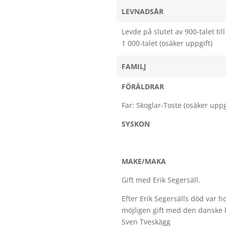
LEVNADSÅR
Levde på slutet av 900-talet til
1 000-talet (osäker uppgift)
FAMILJ
FÖRÄLDRAR
Far: Skoglar-Toste (osäker uppg
SYSKON
MAKE/MAKA
Gift med Erik Segersäll.
Efter Erik Segersälls död var h
möjligen gift med den danske
Sven Tveskägg