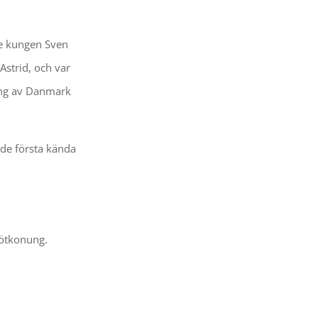
ke kungen Sven
Astrid, och var
ung av Danmark
 de första kända
Skötkonung.