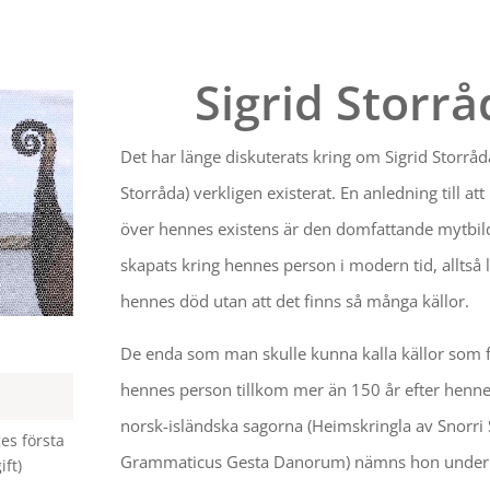
Sigrid Storrå
Det har länge diskuterats kring om Sigrid Storråda
Storråda) verkligen existerat. En anledning till at
över hennes existens är den domfattande mytbi
skapats kring hennes person i modern tid, alltså l
hennes död utan att det finns så många källor.
De enda som man skulle kunna kalla källor som f
hennes person tillkom mer än 150 år efter henne
norsk-isländska sagorna (Heimskringla av Snorri 
es första
Grammaticus Gesta Danorum) nämns hon under
ift)