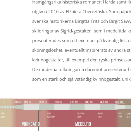
framgångsrika historiska romaner: Harda samt K
utgivna 2016 av Elżbieta Cherezińska. Som påpek
svenska historikerna Birgitta Fritz och Birgit Saw
skildringar av Sigrid-gestalten, som i medeltida k
presenterades som ett exempel på kvinnlig list, 
skoningslöshet, eventuellt inspirerats av andra s
kvinnogestalter, till exempel den ryska prinsessa
De moderna tolkningarna däremot presenterar h
som en stark och självständig kvinnogestalt, unik f