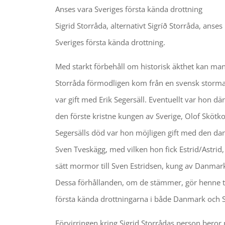
Anses vara Sveriges första kända drottning
Sigrid Storråda, alternativt Sigríð Storråda, anses 
Sveriges första kända drottning.
Med starkt förbehåll om historisk äkthet kan man 
Storråda förmodligen kom från en svensk storm
var gift med Erik Segersäll. Eventuellt var hon d
den förste kristne kungen av Sverige, Olof Skötko
Segersälls död var hon möjligen gift med den d
Sven Tveskägg, med vilken hon fick Estrid/Astrid,
sätt mormor till Sven Estridsen, kung av Danmar
Dessa förhållanden, om de stämmer, gör henne ti
första kända drottningarna i både Danmark och S
Förvirringen kring Sigrid Storrådas person beror 