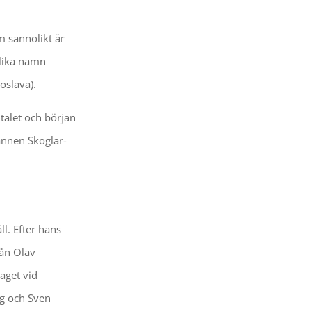
m sannolikt är
lika namn
oslava).
-talet och början
mannen Skoglar-
ll. Efter hans
rån Olav
laget vid
g och Sven