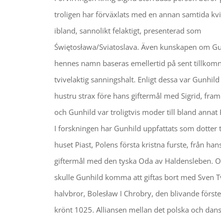
troligen har förväxlats med en annan samtida kv
ibland, sannolikt felaktigt, presenterad som
Świętosława/Sviatoslava. Även kunskapen om Gu
hennes namn baseras emellertid på sent tillkomn
tvivelaktig sanningshalt. Enligt dessa var Gunhil
hustru strax före hans giftermål med Sigrid, fram t
och Gunhild var troligtvis moder till bland annat
I forskningen har Gunhild uppfattats som dotter ti
huset Piast, Polens första kristna furste, från ha
giftermål med den tyska Oda av Haldensleben.
skulle Gunhild komma att giftas bort med Sven T
halvbror, Bolesław I Chrobry, den blivande först
krönt 1025. Alliansen mellan det polska och da