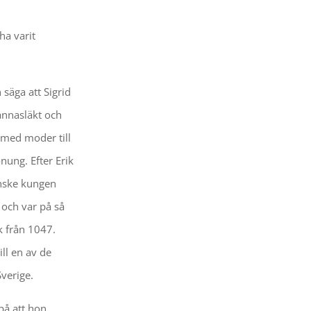
ha varit
säga att Sigrid
annasläkt och
ärmed moder till
nung. Efter Erik
anske kungen
 och var på så
k från 1047.
ll en av de
verige.
på att hon